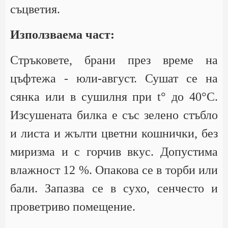
съцветия.
Използваема част:
Стръковете, брани през време на
цъфтежа - юли-август. Сушат се на
сянка или в сушилня при t° до 40°С.
Изсушената билка е със зелено стъбло
и листа и жълти цветни кошнички, без
миризма и с горчив вкус. Допустима
влажност 12 %. Опакова се в торби или
бали. Запазва се в сухо, сенчесто и
проветриво помещение.