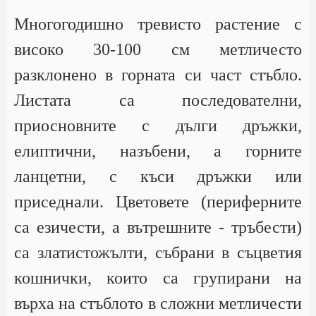
Многогодишно тревисто растение с
високо 30-100 см метличесто
разклонено в горната си част стъбло.
Листата са последователни,
приосновните с дълги дръжки,
елиптични, назъбени, а горните
ланцетни, с къси дръжки или
приседнали. Цветовете (периферните
са езичести, а вътрешните - тръбести)
са златистожълти, събрани в съцветия
кошнички, които са групирани на
върха на стъблото в сложни метличести