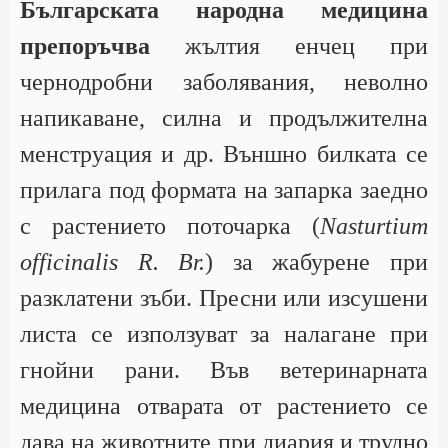
Българската народна медицина
препоръчва
жълтия енчец при
чернодробни заболявания, неволно
напикаване, силна и продължителна
менструация и др. Външно билката се
прилага под формата на запарка заедно
с растението поточарка (
Nasturtium
officinalis R. Br.
) за жабурене при
разклатени зъби. Пресни или изсушени
листа се използуват за налагане при
гнойни рани. Във ветеринарната
медицина отварата от растението се
дава на животните при диария и трудно