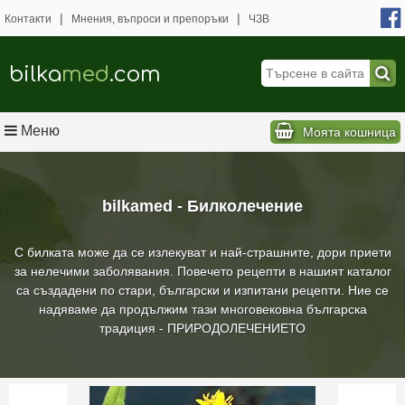
|
|
Контакти
Мнения, въпроси и препоръки
ЧЗВ
bilka
med
.com
Меню
Моята кошница
bilkamed - Билколечение
С билката може да се излекуват и най-страшните, дори приети
за нелечими заболявания. Повечето рецепти в нашият каталог
са създадени по стари, български и изпитани рецепти. Ние се
надяваме да продължим тази многовековна българска
традиция - ПРИРОДОЛЕЧЕНИЕТО