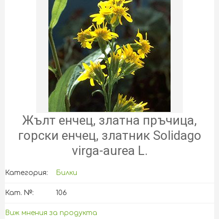
Жълт енчец, златна пръчица,
горски енчец, златник Solidago
virga-aurea L.
Категория:
Билки
Кат. №:
106
Виж мнения за продукта