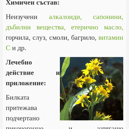
Химичен състав:
Неизучени
алкалоиди,
сапонини,
дъбилни вещества,
етерично масло,
горчила, слуз, смоли, багрило,
витамин
С
и др.
Лечебно
действие и
приложение:
Билката
притежава
подчертано
пикочогонно и затягащо