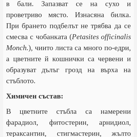
в бали. Запазват се на сухо и
проветриво място. Изнасяна билка.
При брането подбелът не трябва да се
смесва с чобанката (
Petasites officinalis
Monch.
), чиито листа са много по-едри,
а цветните й кошнички са червени и
образуват дълъг грозд на върха на
стъблото.
Химичен състав:
В цветните стъбла са намерени
фарадиол, фитостерин, арнидиол,
тераксантин, стигмастерин, жълто