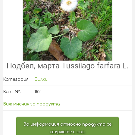
Подбел, марта Tussilago farfara L.
Категория:
Билки
Кат. №:
182
Виж мнения за продукта
За информация относно продукта се
свържете с нас.