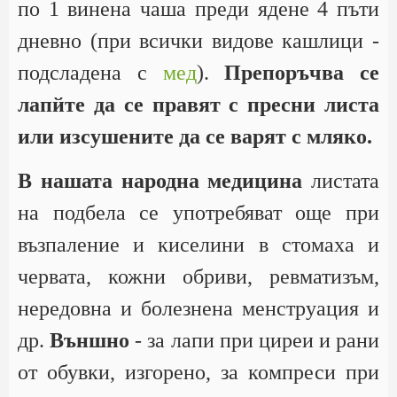
по 1 винена чаша преди ядене 4 пъти
дневно (при всички видове кашлици -
подсладена с
мед
).
Препоръчва се
лапйте да се правят с пресни листа
или изсушените да се варят с мляко.
В нашата народна медицина
листата
на подбела се употребяват още при
възпаление и киселини в стомаха и
червата, кожни обриви, ревматизъм,
нередовна и болезнена менструация и
др.
Външно
- за лапи при циреи и рани
от обувки, изгорено, за компреси при