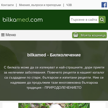
|
|
Контакти
Мнения, въпроси и препоръки
ЧЗВ
bilka
med
.com
Меню
Моята кошница
bilkamed - Билколечение
С билката може да се излекуват и най-страшните, дори приети
за нелечими заболявания. Повечето рецепти в нашият каталог
са създадени по стари, български и изпитани рецепти. Ние се
надяваме да продължим тази многовековна българска
традиция - ПРИРОДОЛЕЧЕНИЕТО