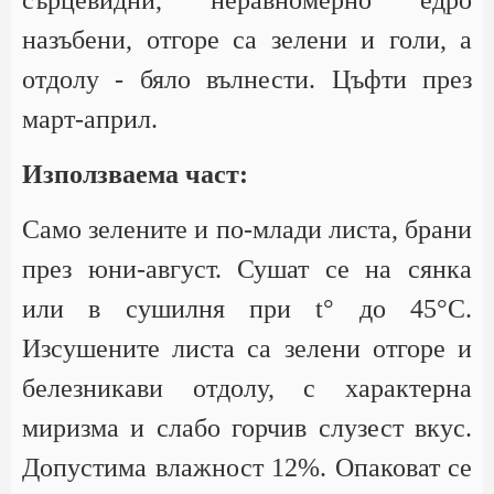
сърцевидни, неравномерно едро
назъбени, отгоре са зелени и голи, а
отдолу - бяло вълнести. Цъфти през
март-април.
Използваема част:
Само зелените и по-млади листа, брани
през юни-август. Сушат се на сянка
или в сушилня при t° до 45°С.
Изсушените листа са зелени отгоре и
белезникави отдолу, с характерна
миризма и слабо горчив слузест вкус.
Допустима влажност 12%. Опаковат се