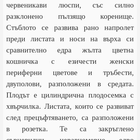
червеникави люспи, със силно
разклонено пълзящо коренище.
Стъблото се развива рано напролет
преди листата и носи на върха си
сравнително едра жълта цветна
кошничка с езичести женски
периферни цветове и тръбести,
двуполови, разположени в средата.
Плодът е цилиндрична плодосемка с
хвърчилка. Листата, които се развиват
след прецъфтяването, са разположени
в розетка. Те са закръглено