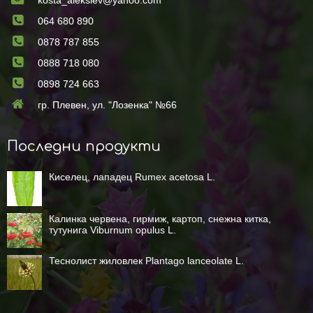
kosta_aleksiev@yahoo.com
064 680 890
0878 787 855
0888 718 080
0898 724 663
гр. Плевен, ул. "Лозенка" №66
Последни продукти
Киселец, лападец Rumex acetosa L.
Калинка червена, гирмиж, картоп, снежна китка,
тутунига Viburnum opulus L.
Теснолист жиловлек Plantago lanceolate L.