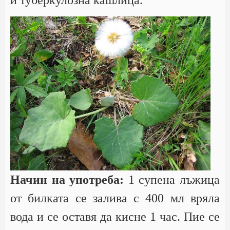
и туберкулозна кашлица.
Начин на употреба:
1 супена лъжица
от билката се залива с 400 мл вряла
вода и се оставя да кисне 1 час. Пие се