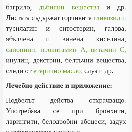
багрило,
дъбилни вещества
и др.
Листата съдържат горчивите
гликозиди:
тусилагин и ситостерин, галова,
ябълчена и винена киселина,
сапонини,
провитамин А,
витамин С,
инулин, декстрин, белтъчни вещества,
следи от
етерично масло,
слуз и др.
Лечебно действие и приложение:
Подбелът действа отхрачващо.
Употребява се при бронхити,
ларингити, белодробни абсцеси, задух