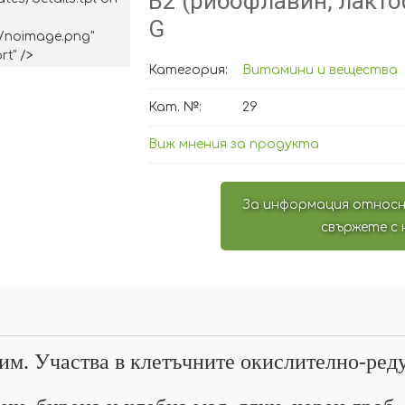
B2 (рибофлавин, лакто
G
/noimage.png"
rt" />
Категория:
Витамини и вещества
Кат. №:
29
Виж мнения за продукта
За информация относн
свържете с 
им. Участва в клетъчните окислително-ре