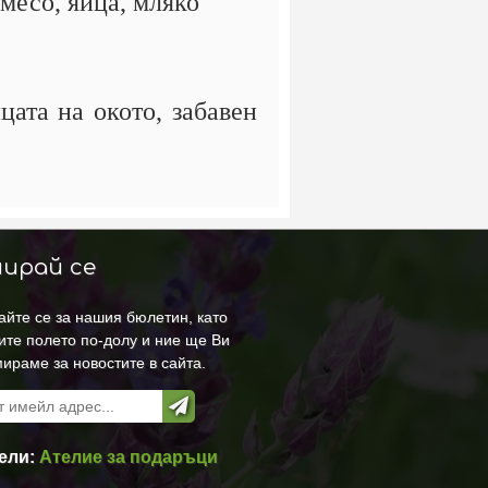
 месо, яйца, мляко
цата на окото, забавен
ирай се
йте се за нашия бюлетин, като
ите полето по-долу и ние ще Ви
ираме за новостите в сайта.
ели:
Ателие за подаръци