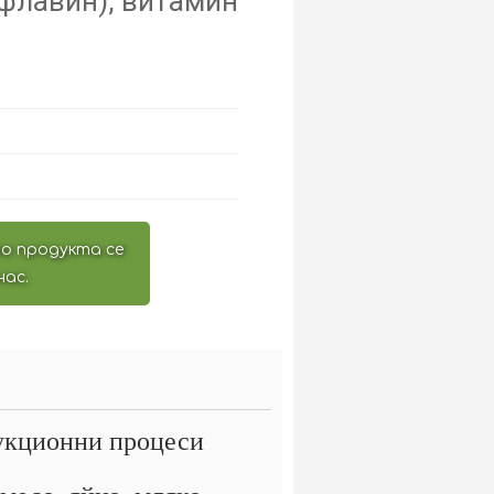
флавин), витамин
о продукта се
нас.
дукционни процеси