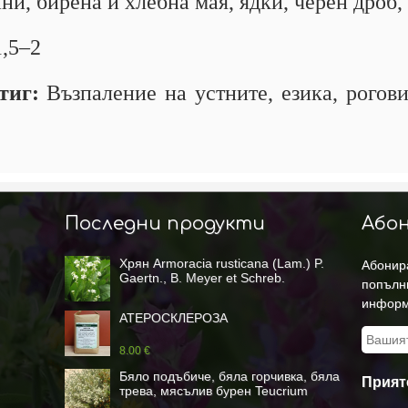
ни, бирена и хлебна мая, ядки, черен дроб,
1,5–2
стиг:
Възпаление на устните, езика, рогови
Последни продукти
Абон
Хрян Armoracia rusticana (Lam.) P.
Абонира
Gaertn., В. Meyer et Schreb.
попълн
(Cochlearia armoracia L.)
информ
АТЕРОСКЛЕРОЗА
8.00 €
Бяло подъбиче, бяла горчивка, бяла
Прият
трева, мясълив бурен Teucrium
polium L.