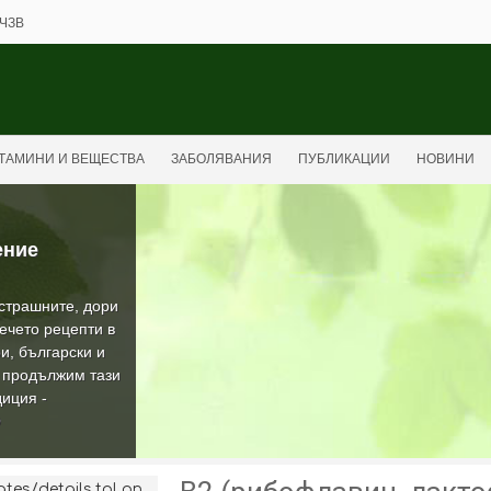
ЧЗВ
ТАМИНИ И ВЕЩЕСТВА
ЗАБОЛЯВАНИЯ
ПУБЛИКАЦИИ
НОВИНИ
ение
-страшните, дори
ечето рецепти в
и, български и
а продължим тази
иция -
О
es/details.tpl on