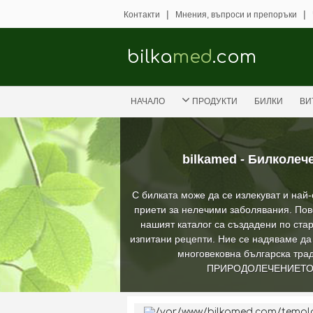
|
|
Контакти
Мнения, въпроси и препоръки
bilka
med
.com
НАЧАЛО
ПРОДУКТИ
БИЛКИ
ВИ
bilkamed - Билколеч
С билката може да се излекуват и най
приети за нелечими заболявания. Пов
нашият каталог са създадени по стар
изпитани рецепти. Ние се надяваме д
многовековна българска трад
ПРИРОДОЛЕЧЕНИЕТ
/var/www/bilkamed.com/templat