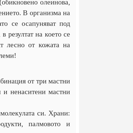
(обикновено олеинова,
ението. В организма на
ато се осапуняват под
в резултат на което се
т лесно от кожата на
хлеми!
мбинация от три мастни
и и ненаситени мастни
молекулата си. Храни:
родукти, палмовото и