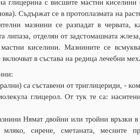
 на глицерина с висшите мастни киселини 
ова). Съдържат се в протоплазмата на раст
ителни мазнини се разпадат в червата, к
а липаза, отделян от задстомашната жлеза, 
 мастни киселини. Мазнините се всмуква
е включват в състава на редица лечебни ме
ини:
рални) са съставени от триглицериди, - ко
молекула глицерол. От тук те са: наситен
азнини Нямат двойни или тройни връзки в 
 мляко, сирене, сметаната, месните п