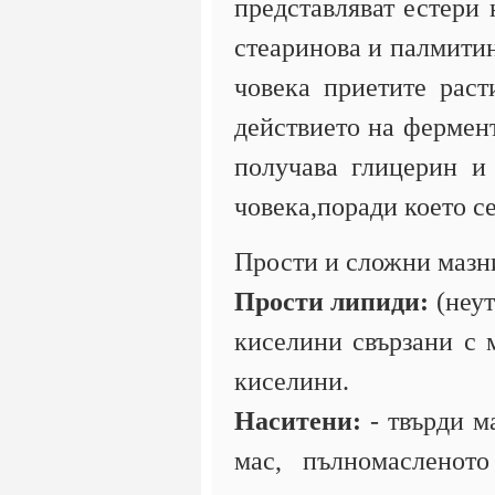
представляват естери
стеаринова и палмитин
човека приетите раст
действието на фермент
получава глицерин и
човека,поради което с
Прости и сложни мазн
Прости липиди:
(неут
киселини свързани с 
киселини.
Наситени:
- твърди м
мас, пълномасленото