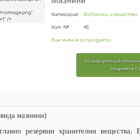
Мазнини
/noimage.png"
Категория:
Витамини и вещества
rt" />
Кат. №:
45
Виж мнения за продукта
За информация относн
свържете с 
 вида мазнини)
 главно резервни хранителни вещества.