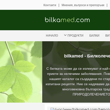
|
|
Контакти
Мнения, въпроси и препоръки
bilka
med
.com
НАЧАЛО
ПРОДУКТИ
БИЛКИ
ВИ
bilkamed - Билколеч
С билката може да се излекуват и най
приети за нелечими заболявания. Пов
нашият каталог са създадени по стар
изпитани рецепти. Ние се надяваме д
многовековна българска трад
ПРИРОДОЛЕЧЕНИЕТ
/var/www/bilkamed.com/templat