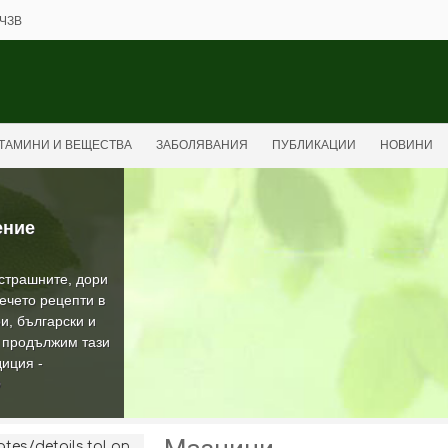
ЧЗВ
ТАМИНИ И ВЕЩЕСТВА
ЗАБОЛЯВАНИЯ
ПУБЛИКАЦИИ
НОВИНИ
ение
-страшните, дори
ечето рецепти в
и, български и
а продължим тази
иция -
О
es/details.tpl on