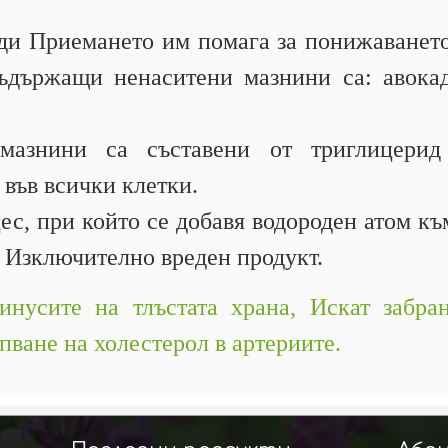
ди Приемането им помага за понижаването
ъдържащи ненаситени мазнини са: авокад
азнини са съставени от триглицерид
 във всички клетки.
с, при който се добавя водороден атом къ
- Изключително вреден продукт.
нусите на тлъстата храна,
Искат забра
пване на холестерол в артериите.