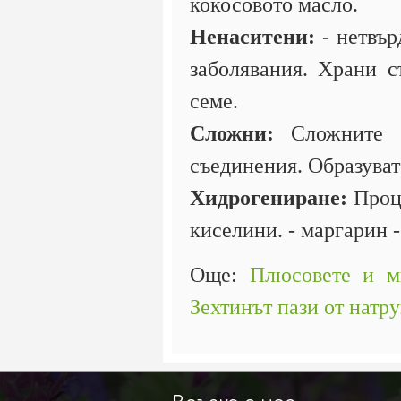
кокосовото масло.
Ненаситени:
- нетвър
заболявания. Храни с
семе.
Сложни:
Сложните м
съединения. Образуват
Хидрогениране:
Проце
киселини. - маргарин 
Още:
Плюсовете и ми
Зехтинът пази от натру