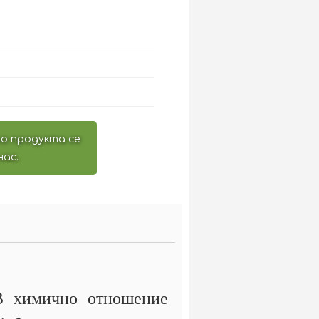
о продукта се
нас.
 В химично отношение