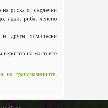
 на риска от сърдечни
о, адки, риба, ленено
 и други химически
м веригата на мастните
на на трансмазнините,