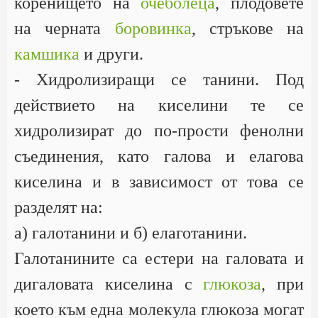
коренището на
очеболеца
, плодовете
на черната
боровинка
, стръкове на
камшика
и други.
- Хидролизиращи се танини. Под
действието на киселини те се
хидролизират до по-прости фенолни
съединения, като галова и елагова
киселина и в зависимост от това се
разделят на:
а) галотанини и б) елаготанини.
Галотанините са естери на галовата и
дигаловата киселина с
глюкоза
, при
което към една молекула глюкоза могат