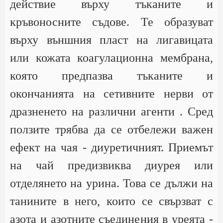
действие върху тъканите и
кръвоносните съдове. Те образуват
върху външния пласт на лигавицата
или кожата коагулационна мембрана,
която предпазва тъканите и
окончанията на сетивните нерви от
дразненето на различни агенти . Сред
ползите трябва да се отбележи важен
ефект на чая - диуретичният. Приемът
на чай предизвиква диурея или
отделянето на урина. Това се дължи на
танините в него, които се свързват с
азота и азотните съединения в уреята -