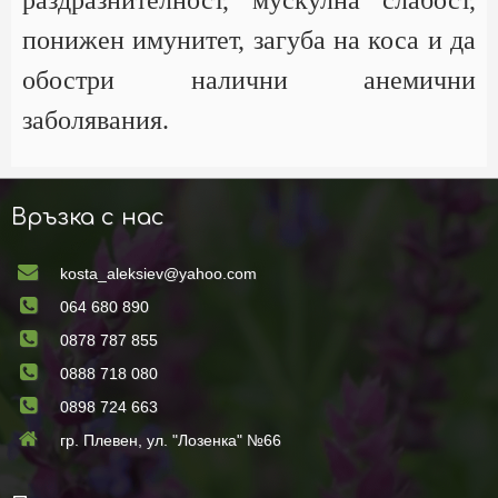
понижен имунитет, загуба на коса и да
обостри налични анемични
заболявания.
Връзка с нас
kosta_aleksiev@yahoo.com
064 680 890
0878 787 855
0888 718 080
0898 724 663
гр. Плевен, ул. "Лозенка" №66