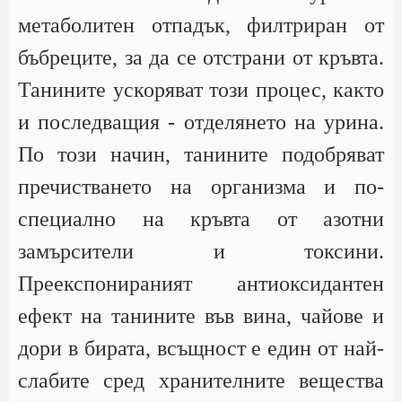
метаболитен отпадък, филтриран от
бъбреците, за да се отстрани от кръвта.
Танините ускоряват този процес, както
и последващия - отделянето на урина.
По този начин, танините подобряват
пречистването на организма и по-
специално на кръвта от азотни
замърсители и токсини.
Преекспонираният антиоксидантен
ефект на танините във вина, чайове и
дори в бирата, всъщност е един от най-
слабите сред хранителните вещества