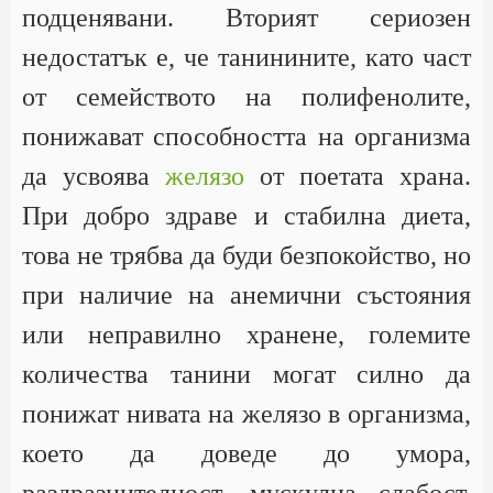
подценявани. Вторият сериозен
недостатък е, че танинините, като част
от семейството на полифенолите,
понижават способността на организма
да усвоява
желязо
от поетата храна.
При добро здраве и стабилна диета,
това не трябва да буди безпокойство, но
при наличие на анемични състояния
или неправилно хранене, големите
количества танини могат силно да
понижат нивата на желязо в организма,
което да доведе до умора,
раздразнителност, мускулна слабост,