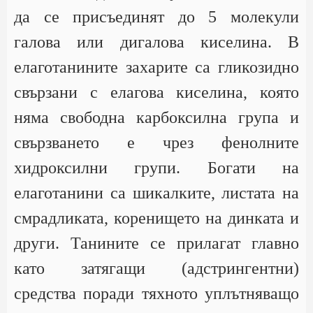
да се присъединят до 5 молекули
галова или дигалова киселина. В
елаготанините захарите са гликозидно
свързани с елагова киселина, която
няма свободна карбоксилна група и
свързването е чрез фенолните
хидроксилни групи. Богати на
елаготанини са шикалките, листата на
смрадликата, коренището на динката и
други. Танините се прилагат главно
като затягащи (адстрингентни)
средства поради тяхното уплътняващо