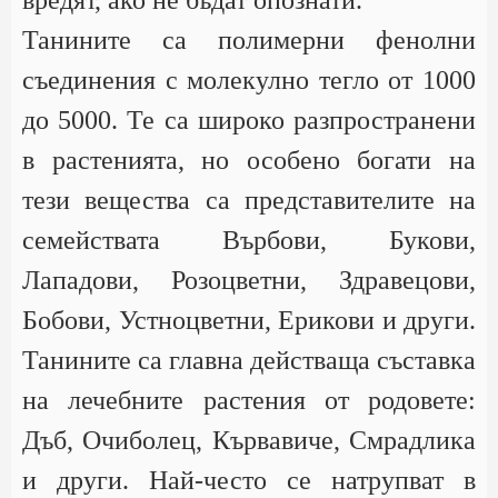
Танините са полимерни фенолни
съединения с молекулно тегло от 1000
до 5000. Те са широко разпространени
в растенията, но особено богати на
тези вещества са представителите на
семействата Върбови, Букови,
Лападови, Розоцветни, Здравецови,
Бобови, Устноцветни, Ерикови и други.
Танините са главна действаща съставка
на лечебните растения от родовете:
Дъб, Очиболец, Кървавиче, Смрадлика
и други. Най-често се натрупват в