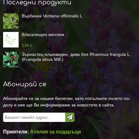
Последни продукти
Върбинка Verbena officinalis L.
Влагалищен мехлем
5.00 €
Зърнастец елшовиден, дива боя Rhamnus frangula L.
(Frangula alnus Mill.)
Абонирай се
Абонирайте се за нашия бюлетин, като попълните полето по-
долу и ние ще Ви информираме за новостите в сайта.
Приятели:
Ателие за подаръци