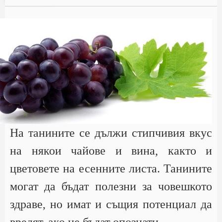
На танините се дължи стипчивия вкус
на някои чайове и вина, както и
цветовете на есенните листа. Танините
могат да бъдат полезни за човешкото
здраве, но имат и същия потенциал да
вредят, ако не бъдат опознати.