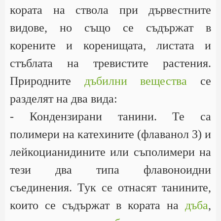
кората на ствола при дървестните
видове, но също се съдържат в
корените и коренищата, листата и
стъблата на тревистите растения.
Природните
дъбилни вещества
се
разделят на два вида:
- Кондензирани танини. Те са
полимери на катехините (флаванол 3) и
лейкоцианидините или съполимери на
тези два типа флавоноидни
съединения. Тук се отнасят танините,
които се съдържат в кората на
дъба
,