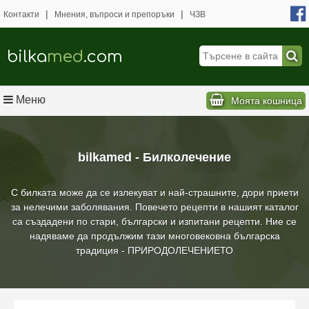
|
|
Контакти
Мнения, въпроси и препоръки
ЧЗВ
bilka
med
.com
Меню
Моята кошница
bilkamed - Билколечение
С билката може да се излекуват и най-страшните, дори приети
за нелечими заболявания. Повечето рецепти в нашият каталог
са създадени по стари, български и изпитани рецепти. Ние се
надяваме да продължим тази многовековна българска
традиция - ПРИРОДОЛЕЧЕНИЕТО