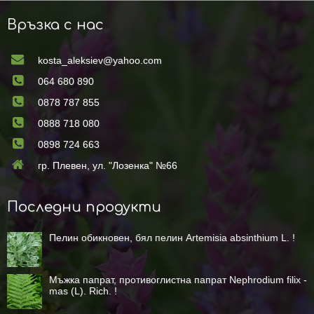
Връзка с нас
kosta_aleksiev@yahoo.com
064 680 890
0878 787 855
0888 718 080
0898 724 663
гр. Плевен, ул. "Лозенка" №66
Последни продукти
Пелин обикновен, бял пелин Artemisia absinthium L. !
Мъжка папрат, противоглистна папрат Nephrodium filix -
mas (L). Rich. !