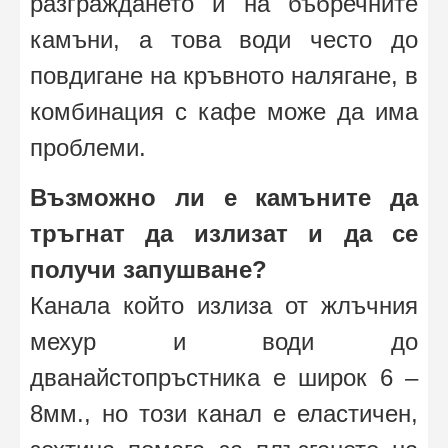
разграждането и на бъбречните
камъни, а това води често до
повдигане на кръвното налягане, в
комбинация с кафе може да има
проблеми.
Възможно ли е камъните да
тръгнат да излизат и да се
получи запушване?
Канала който излиза от жлъчния
мехур и води до
дванайстопръстника е широк 6 –
8мм., но този канал е еластичен,