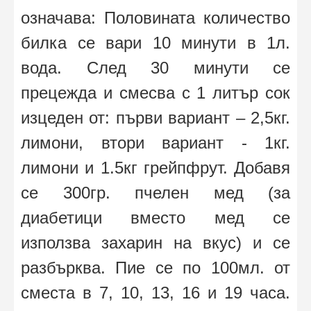
означава: Половината количество
билка се вари 10 минути в 1л.
вода. След 30 минути се
прецежда и смесва с 1 литър сок
изцеден от: първи вариант – 2,5кг.
лимони, втори вариант - 1кг.
лимони и 1.5кг грейпфрут. Добавя
се 300гр. пчелен мед (за
диабетици вместо мед се
използва захарин на вкус) и се
разбърква. Пие се по 100мл. от
сместа в 7, 10, 13, 16 и 19 часа.