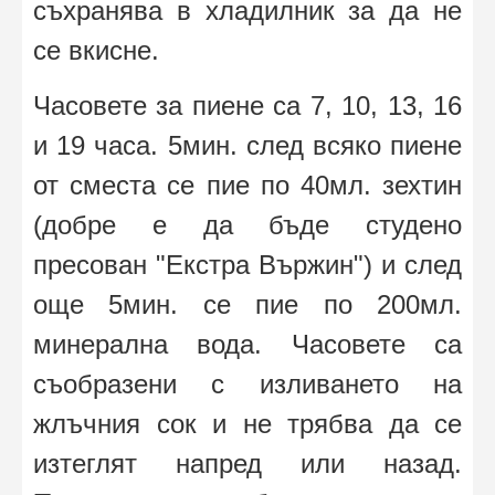
съхранява в хладилник за да не
се вкисне.
Часовете за пиене са 7, 10, 13, 16
и 19 часа. 5мин. след всяко пиене
от сместа се пие по 40мл. зехтин
(добре е да бъде студено
пресован "Екстра Вържин") и след
още 5мин. се пие по 200мл.
минерална вода. Часовете са
съобразени с изливането на
жлъчния сок и не трябва да се
изтеглят напред или назад.