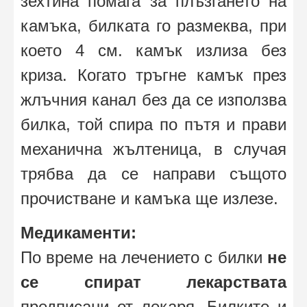
зехтина помага за плъзгането на
камъка, билката го размеква, при
което 4 см. камък излиза без
криза. Когато тръгне камък през
жлъчния канал без да се използва
билка, той спира по пътя и прави
механична жълтеница, в случая
трябва да се направи същото
прочистване и камъка ще излезе.
Медикаменти:
По време на лечението с билки
не
се спират лекарствата
предписани от лекаря. Билките и