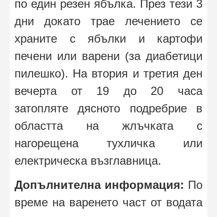
по един резен ябълка. През тези 3
дни докато трае лечението се
храните с ябълки и картофи
печени или варени (за диабетици
пилешко). На втория и третия ден
вечерта от 19 до 20 часа
затопляте дясното подребрие в
областта на жлъчката с
нагорещена тухличка или
електрическа възглавница.
Допълнителна информация:
По
време на варенето част от водата