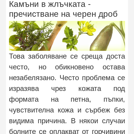
Камъни в жлъчката -
пречистване на черен дроб
Това заболяване се среща доста
често, но обикновено остава
незабелязано. Често проблема се
изразява чрез кожата под
формата на петна, пъпки,
чувствителна кожа и сърбеж без
видима причина. В някои случаи
болните се оплакват от горчивини