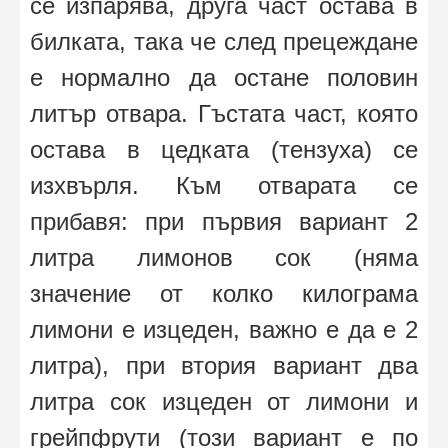
се изпарява, друга част остава в
билката, така че след прецеждане
е нормално да остане половин
литър отвара. Гъстата част, която
остава в цедката (тензуха) се
изхвърля. Към отварата се
прибавя: при първия вариант 2
литра лимонов сок (няма
значение от колко килограма
лимони е изцеден, важно е да е 2
литра), при втория вариант два
литра сок изцеден от лимони и
грейпфрути (този вариант е по