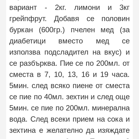
вариант - 2кг. лимони и 3кг
грейпфрут. Добавя се половин
буркан (600гр.) пчелен мед (за
диабетици вместо мед се
използва подсладител на вкус) и
се разбърква. Пие се по 200мл. от
сместа в 7, 10, 13, 16 и 19 часа.
5мин. след всяко пиене от сместа
се пие по 40мл. зехтин и след още
5мин. се пие по 200мл. минерална
вода. След всеки прием на сока и
зехтина е желателно да изяждате