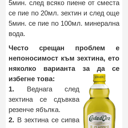
5мин. след всяко пиене от сместа
се пие по 20мл. зехтин и след още
5мин. се пие по 100мл. минерална
вода.
Често срещан проблем е
непоносимост към зехтина, ето
няколко варианта за да се
избегне това:
1.
Веднага след
зехтина се сдъвква
резенче ябълка.
2.
В зехтина се сипва