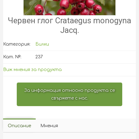
Червен глог Crataegus monogyna
Jacq.
Категория:
Билки
Кат. №:
237
Виж мнения за продукта
За информация относно продукта се
свържете с нас.
Описание
Мнения