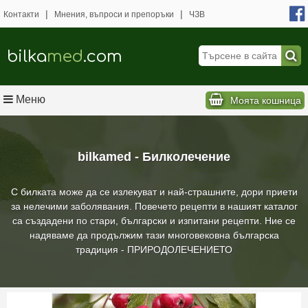
|
|
Контакти
Мнения, въпроси и препоръки
ЧЗВ
bilka
med
.com
Меню
Моята кошница
bilkamed - Билколечение
С билката може да се излекуват и най-страшните, дори приети
за нелечими заболявания. Повечето рецепти в нашият каталог
са създадени по стари, български и изпитани рецепти. Ние се
надяваме да продължим тази многовековна българска
традиция - ПРИРОДОЛЕЧЕНИЕТО