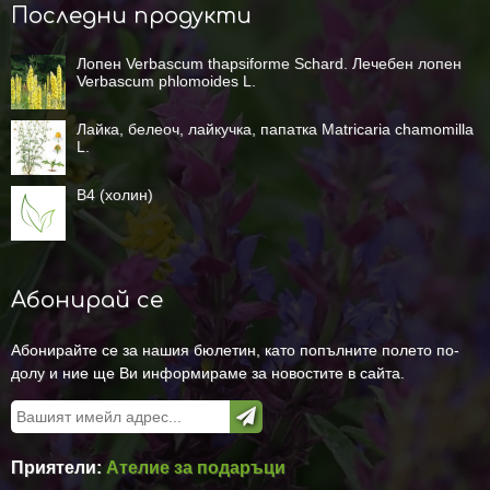
Последни продукти
Лопен Verbascum thapsiforme Schard. Лечебен лопен
Verbascum phlomoides L.
Лайка, белеоч, лайкучка, папатка Matricaria chamomilla
L.
B4 (холин)
Абонирай се
Абонирайте се за нашия бюлетин, като попълните полето по-
долу и ние ще Ви информираме за новостите в сайта.
Приятели:
Ателие за подаръци