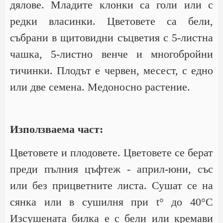
дялове. Младите клонки са голи или с
редки власинки. Цветовете са бели,
събрани в щитовидни съцветия с 5-листна
чашка, 5-листно венче и многобройни
тичинки. Плодът е червен, месест, с едно
или две семена. Медоносно растение.
Използваема част:
Цветовете и плодовете. Цветовете се берат
преди пълния цъфтеж - април-юни, със
или без прицветните листа. Сушат се на
сянка или в сушилня при t° до 40°С
Изсушената билка е с бели или кремави