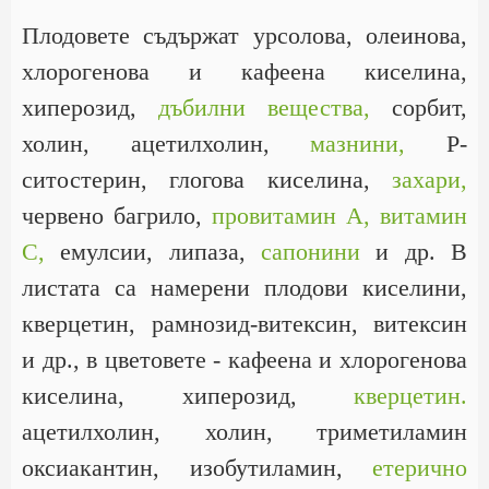
Плодовете съдържат урсолова, олеинова,
хлорогенова и кафеена киселина,
хиперозид,
дъбилни вещества,
сорбит,
холин, ацетилхолин,
мазнини,
Р-
ситостерин, глогова киселина,
захари,
червено багрило,
провитамин А,
витамин
С,
емулсии, липаза,
сапонини
и др. В
листата са намерени плодови киселини,
кверцетин, рамнозид-витексин, витексин
и др., в цветовете - кафеена и хлорогенова
киселина, хиперозид,
кверцетин.
ацетилхолин, холин, триметиламин
оксиакантин, изобутиламин,
етерично