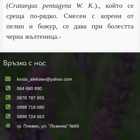
(
Crataegus pentagyna W. К.
)., който се
среща по-рядко. Смесен с корени от
пелин и божур, се дава при болестта
черна жълтеница.-
Връзка с нас
kosta_aleksiev@yahoo.com
064 680 890
0878 787 855
0888 718 080
0898 724 663
гр. Плевен, ул. "Лозенка" №66