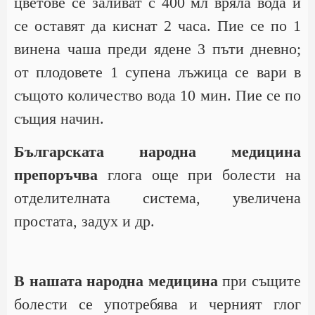
цветове се заливат с 400 мл вряла вода и
се оставят да киснат 2 часа. Пие се по 1
винена чаша преди ядене 3 пъти дневно;
от плодовете 1 супена лъжица се вари в
същото количество вода 10 мин. Пие се по
същия начин.
Българската народна медицина
препоръчва
глога още при болести на
отделителната система, увеличена
простата, задух и др.
В нашата народна медицина
при същите
болести се употребява и черният глог