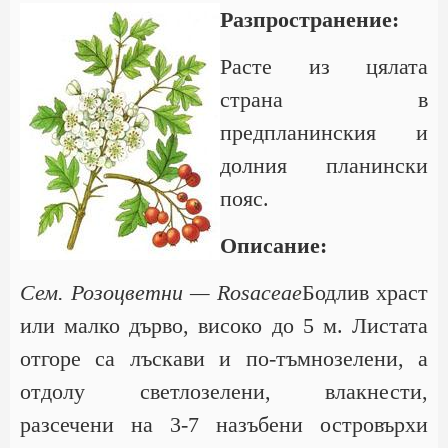
Разпространение:
Расте из цялата
страна в
предпланинския и
долния планински
пояс.
Описание:
Сем. Розоцветни — Rosaceae
Бодлив храст
или малко дърво, високо до 5 м. Листата
отгоре са лъскави и по-тъмнозелени, а
отдолу светлозелени, влакнести,
разсечени на 3-7 назъбени островърхи