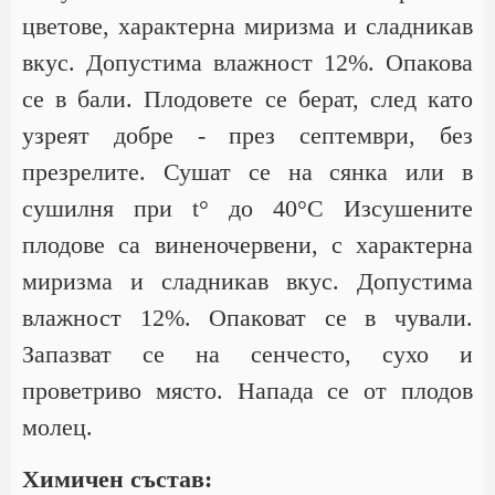
цветове, характерна миризма и сладникав
вкус. Допустима влажност 12%. Опакова
се в бали. Плодовете се берат, след като
узреят добре - през септември, без
презрелите. Сушат се на сянка или в
сушилня при t° до 40°С Изсушените
плодове са виненочервени, с характерна
миризма и сладникав вкус. Допустима
влажност 12%. Опаковат се в чували.
Запазват се на сенчесто, сухо и
проветриво място. Напада се от плодов
молец.
Химичен състав: