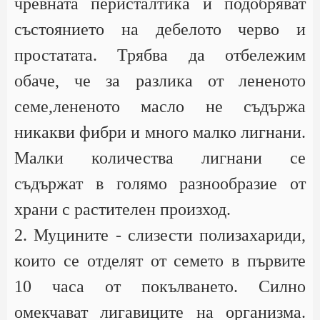
чревната перисталтика и подобряват
състоянието на дебелото черво и
простатата. Трябва да отбележим
обаче, че за разлика от лененото
семе,лененото масло не съдържа
никакви фибри и много малко лигнани.
Малки количества лигнани се
съдържат в голямо разнообразие от
храни с растителен произход.
2. Муцините - слизести полизахариди,
които се отделят от семето в първите
10 часа от покълването. Силно
омекчават лигавиците на организма.