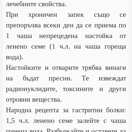
лечебните свойства.
При хроничен запек също се
препоръчва всеки ден да се приема по
1 чаша непрецедена настойка от
ленено семе (1 ч.л. на чаша гореща
вода).
Настойките и отварите трябва винаги
на бъдат пресни. Те извеждат
радионуклидите, токсините и други
отровни вещества.
Народна рецепта за гастритни болки:
1,5 ч.л. ленено семе залейте с чаша
гореща вода. Разбъркайте и оставете да