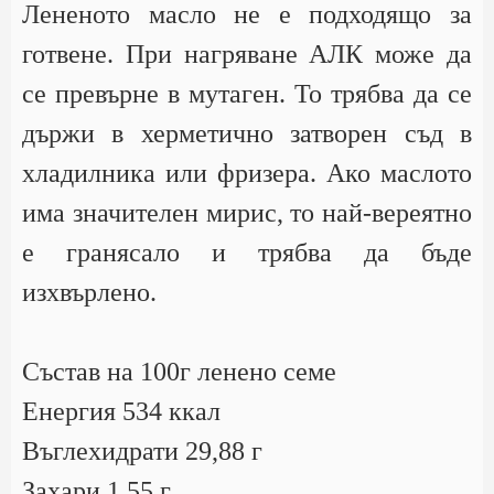
Лененото масло не е подходящо за
готвене. При нагряване АЛК може да
се превърне в мутаген. То трябва да се
държи в херметично затворен съд в
хладилника или фризера. Ако маслото
има значителен мирис, то най-вереятно
е гранясало и трябва да бъде
изхвърлено.
Състав на 100г ленено семе
Енергия 534 ккал
Въглехидрати 29,88 г
Захари 1,55 г