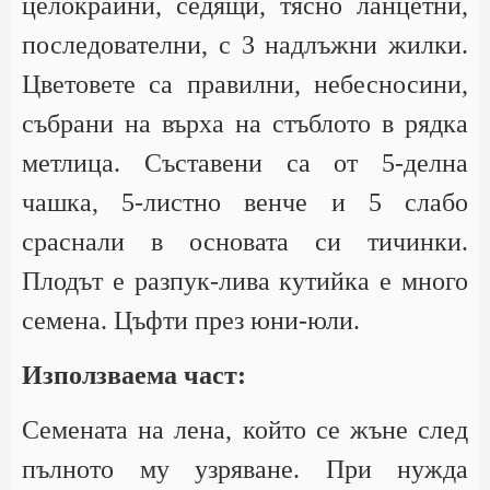
целокрайни, седящи, тясно ланцетни,
последователни, с 3 надлъжни жилки.
Цветовете са правилни, небесносини,
събрани на върха на стъблото в рядка
метлица. Съставени са от 5-делна
чашка, 5-листно венче и 5 слабо
сраснали в основата си тичинки.
Плодът е разпук-лива кутийка е много
семена. Цъфти през юни-юли.
Използваема част:
Семената на лена, който се жъне след
пълното му узряване. При нужда