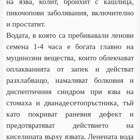
на язва, колит, бронхит с кашлица,
пикочопови заболявания, включително
и простатит.
Водата, в която са пребивавали ленови
семена 1-4 часа е богата главно на
муцинозни вещества, които облекчават
оплакванията от запек и действат
разхлабващо, намаляват болковия и
диспептичния синдром при язва на
стомаха и дванадесетопръстника, тъй
като покриват раневия дефект и
предотвратяват действието на
киселината върху язвата. Ленената вода