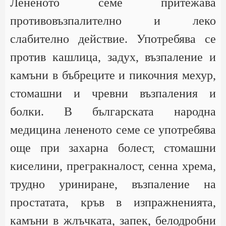
Лененото семе притежава
противовъзпалително и леко
слабително действие. Употребява се
против кашлица, задух, възпаление и
камъни в бъбреците и пикочния мехур,
стомашни и чревни възпаления и
болки. В българската народна
медицина лененото семе се употребява
още при захарна болест, стомашни
киселини, прегракналост, сенна хрема,
трудно уриниране, възпаление на
простатата, кръв в изпражненията,
камъни в жлъчката, запек, белодробни