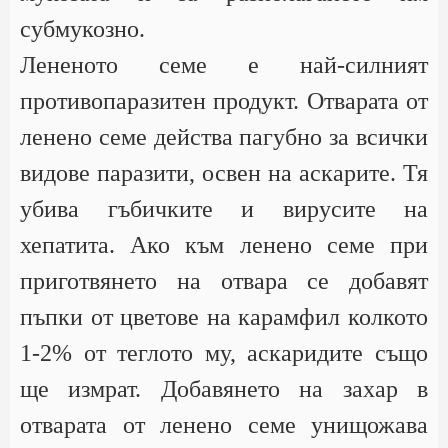
субмукозно.
Лененото семе е най-силният
противопаразитен продукт. Отварата от
ленено семе действа пагубно за всички
видове паразити, освен на аскарите. Тя
убива гъбичките и вирусите на
хепатита. Ако към ленено семе при
приготвянето на отвара се добавят
пъпки от цветове на карамфил колкото
1-2% от теглото му, аскаридите също
ще измрат. Добавянето на захар в
отварата от ленено семе унищожава