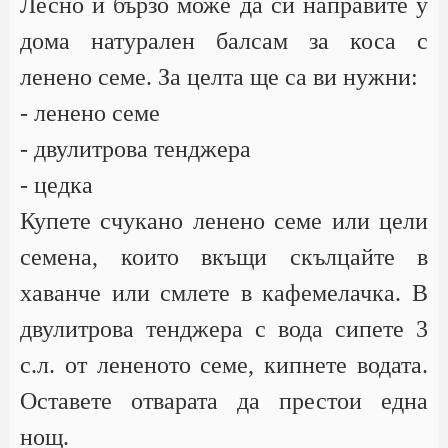
Лесно и бързо може да си направите у
дома натурален балсам за коса с
ленено семе. За целта ще са ви нужни:
- ленено семе
- двулитрова тенджера
- цедка
Купете счукано ленено семе или цели
семена, които вкъщи скълцайте в
хаванче или смлете в кафемелачка. В
двулитрова тенджера с вода сипете 3
с.л. от лененото семе, кипнете водата.
Оставете отварата да престои една
нощ.