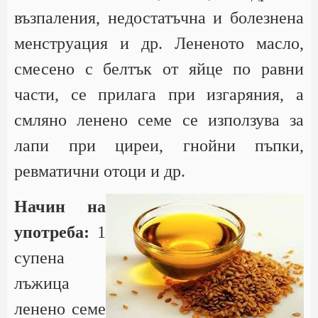
възпаления, недостатъчна и болезнена
менструация и др. Лененото масло,
смесено с белтък от яйце по равни
части, се прилага при изгаряния, а
смляно ленено семе се използува за
лапи при циреи, гнойни пъпки,
ревматични отоци и др.
Начин на
употреба:
1
супена
лъжица
ленено семе