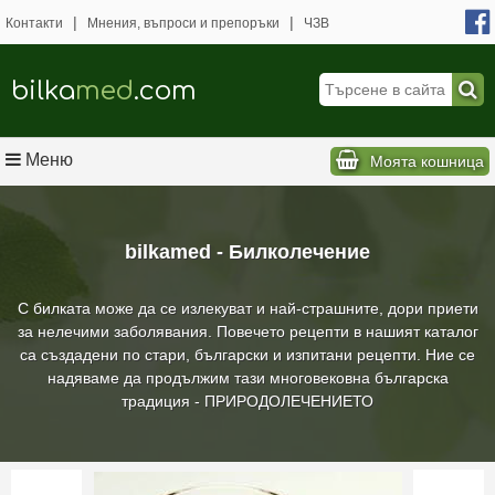
|
|
Контакти
Мнения, въпроси и препоръки
ЧЗВ
bilka
med
.com
Меню
Моята кошница
bilkamed - Билколечение
С билката може да се излекуват и най-страшните, дори приети
за нелечими заболявания. Повечето рецепти в нашият каталог
са създадени по стари, български и изпитани рецепти. Ние се
надяваме да продължим тази многовековна българска
традиция - ПРИРОДОЛЕЧЕНИЕТО