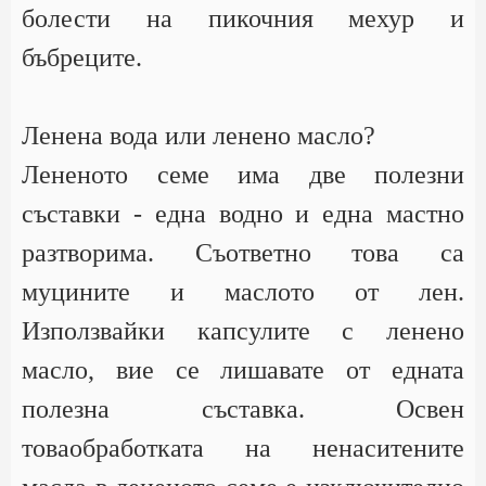
болести на пикочния мехур и
бъбреците.
Ленена вода или ленено масло?
Лененото семе има две полезни
съставки - една водно и една мастно
разтворима. Съответно това са
муцините и маслото от лен.
Използвайки капсулите с ленено
масло, вие се лишавате от едната
полезна съставка. Освен
товаобработката на ненаситените