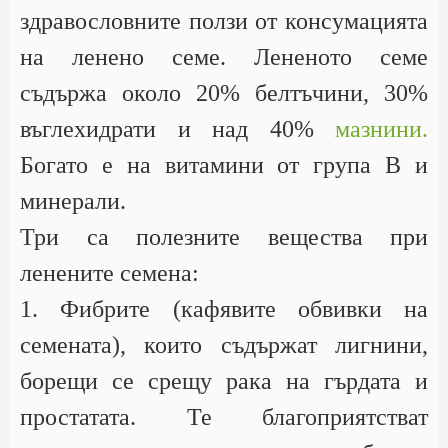
здравословните ползи от консумацията
на ленено семе. Лененото семе
съдържа около 20% белтъчини, 30%
въглехидрати и над 40%
мазнини.
Богато е на витамини от група B и
минерали.
Три са полезните вещества при
ленените семена:
1. Фибрите (кафявите обвивки на
семената), които съдържат лигнини,
борещи се срещу рака на гърдата и
простатата. Те благоприятстват