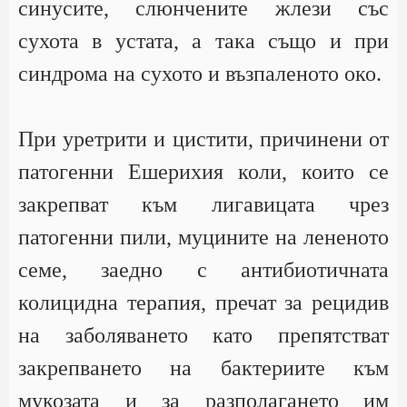
синусите, слюнчените жлези със
сухота в устата, а така също и при
синдрома на сухото и възпаленото око.
При уретрити и цистити, причинени от
патогенни Ешерихия коли, които се
закрепват към лигавицата чрез
патогенни пили, муцините на лененото
семе, заедно с антибиотичната
колицидна терапия, пречат за рецидив
на заболяването като препятстват
закрепването на бактериите към
мукозата и за разполагането им