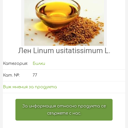
Лен Linum usitatissimum L.
Категория:
Билки
Кат. №:
77
Виж мнения за продукта
За информация относно продукта се
свържете с нас.