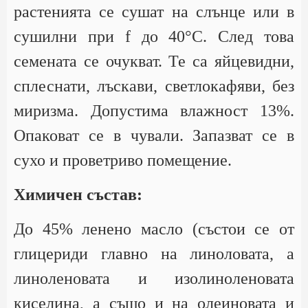
растенията се сушат на слънце или в
сушилни при f до 40°С. След това
семената се очукват. Те са яйцевидни,
сплеснати, лъскави, светлокафяви, без
миризма. Допустима влажност 13%.
Опаковат се в чували. Запазват се в
сухо и проветриво помещение.
Химичен състав:
До 45% ленено масло (състои се от
глицериди главно на линоловата, а
линоленовата и изолиноленовата
киселина, а също и на олеиновата и