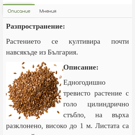
Описание
Мнения
Разпространение:
Растението се култивира почти
навсякъде из България.
Описание:
Едногодишно
тревисто растение с
голо цилиндрично
стъбло, на върха
разклонено, високо до 1 м. Листата са