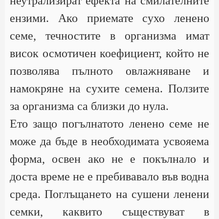
неутрализират ефекта на смилателните
ензими. Ако приемате сухо ленено
семе, течностите в организма имат
висок осмотичен коефициент, който не
позволява пълното овлажняване и
намокряне на сухите семена. Ползите
за организма са близки до нула.
Ето защо погълнатото ленено семе не
може да бъде в необходимата усвояема
форма, освен ако не е покълнало и
доста време не е пребивавало във водна
среда. Поглъщането на сушени ленени
семки, каквито съществуват в