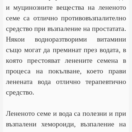
и муцинозните вещества на лененото
семе са отлично противовъзпалително
средство при възпаление на простатата.
Някои водноразтворими витамини
също могат да преминат през водата, в
която престояват ленените семена в
процеса на покълване, което прави
ленената вода отлично терапевтично
средство.
Лененото семе и вода са полезни и при
възпалени хемороиди, възпаление на