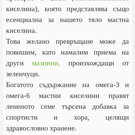
киселина), която представлява също
есенциална за нашето тяло мастна
киселина.
Това желано превръщане може да
повишим, като намалим приема на
други
мазнини,
произхождащи от
зеленчуци.
Богатото съдържание на омега-3 и
омега-6 мастни киселини правят
лененото семе търсена добавка за
спортисти и хора, целящи
здравословно хранене.