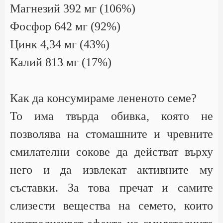
Магнезий 392 мг (106%)
Фосфор 642 мг (92%)
Цинк 4,34 мг (43%)
Калий 813 мг (17%)
Как да консумираме лененото семе?
То има твърда обивка, която не
позволява на стомашните и чревните
смилателни сокове да действат върху
него и да извлекат активните му
съставки. За това пречат и самите
слизести вещества на семето, които