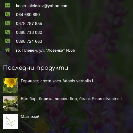
kosta_aleksiev@yahoo.com
064 680 890
0878 787 855
0888 718 080
0898 724 663
гр. Плевен, ул. "Лозенка" №66
Последни продукти
Горицвет, слети коса Adonis vernalis L.
Бял бор, борика, червен бор, белок Pinus silvestris L.
Магнезий