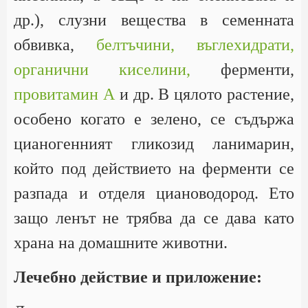
др.), слузни вещества в семенната
обвивка,
белтъчини,
въглехидрати,
органични киселини,
ферменти,
провитамин А
и др. В цялото растение,
особено когато е зелено, се съдържа
цианогенният гликозид ланимарин,
който под действието на ферменти се
разпада и отделя циановодород. Ето
защо ленът не трябва да се дава като
храна на домашните животни.
Лечебно действие и приложение: