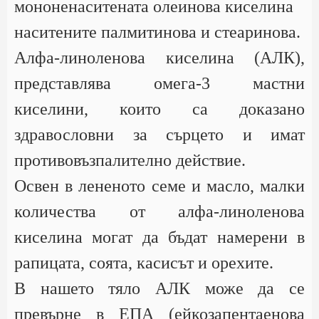
мононенаситената олеинова киселина
наситените палмитинова и стеаринова.
Алфа-линоленова киселина (АЛК),
представлява омега-3 мастни
киселини, които са доказано
здравословни за сърцето и имат
противовъзпалително действие.
Освен в лененото семе и масло, малки
количества от алфа-линоленова
киселина могат да бъдат намерени в
рапицата, соята, касисът и орехите.
В нашето тяло АЛК може да се
превърне в ЕПА (ейкозапентаенова